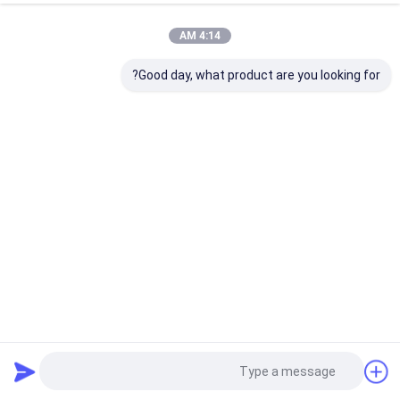
4:14 AM
Good day, what product are you looking for?
WM10/30 ملف تعريف الماس Cbn عجلات طحن للخشب Mizer
منشار OEM ODM
عجلة شحذ CBN
2024-06-11
568 المشاهدات