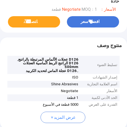
حادة
الأسعار：Negotiate
MOQ：1 قطعة
افضل سعر
ﺎﺘﺼﻟ ﺍﻶﻧ
منتوج وصف
,
D126 عجلات الألماس المرتبطة بالراتنج
D126 الراتنج الربط الماسية العجلات
تسليط الضوء
500mm
,
D126 عجلة الماس لتحديد الكربيد
إصدار الشهادات
ISO
اسم العلامة التجارية
Shine Abrasives
الأسعار
Negotiate
الحد الأدنى لكمية
1 قطعة
القدرة على العرض
5000 قطعة في الأسبوع
عرض المزيد