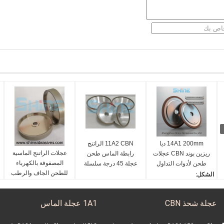
14A1 200mm ديا
11A2 CBN الراتنج
عجلات الراتنج الماسية
ريزين بوند CBN عجلات
رابطة الماس طحن
المصفوفة بالكهرباء
طحن لأدوات التداول
عجلة 45 درجة سلسلة
للطحن الجاف والرطب
HSS
رأس حادة 63mm
الشكل:
14 أ 1
قطرها:
عجلة شحذ CBN
1A1 عجلة الماس
200 ملم
كفالة: