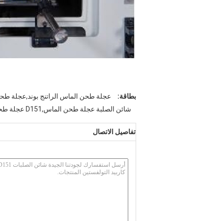
بطاقة:
عجلة طحن الماس الراتنج بوند,عجلة طحن الماس,عج
شائن الصلبة عجلة طحن الماس,D151 عجلة طحن الماس للكربيد التولفستين,D151 عجلة شحذ كربيد التلفستين
تفاصيل الاتصال