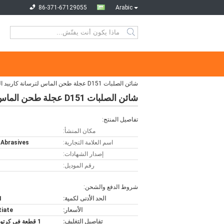
86-371-67129055
Arabic
شائن الصلبات D151 عجلة طحن الماس لترسانة كاربيد التولفستين
شائن الصلبات D151 عجلة طحن الماس لترسانة كاربيد التولفستين
تفاصيل المنتج:
مكان المنشأ:
اسم العلامة التجارية:
 Abrasives
إصدار الشهادات:
رقم الموديل:
شروط الدفع والشحن:
الحد الأدنى لكمية:
1 قط
الأسعار:
iate
تفاصيل التغليف:
1 قطعة في كرتون واحد