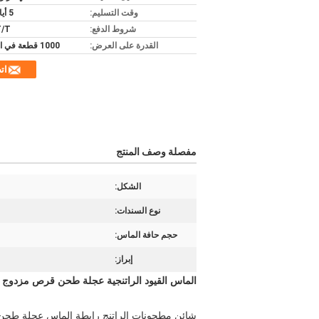
وقت التسليم:
5 أيام عمل
شروط الدفع:
T/T
القدرة على العرض:
1000 قطعة في الأسبوع
ات
مفصلة وصف المنتج
الشكل:
نوع السندات:
حجم حافة الماس:
إبراز:
الماس القيود الراتنجية عجلة طحن قرص مزدوج لك
شائن مطحونات الراتنج رابطة الماس عجلة طحن 