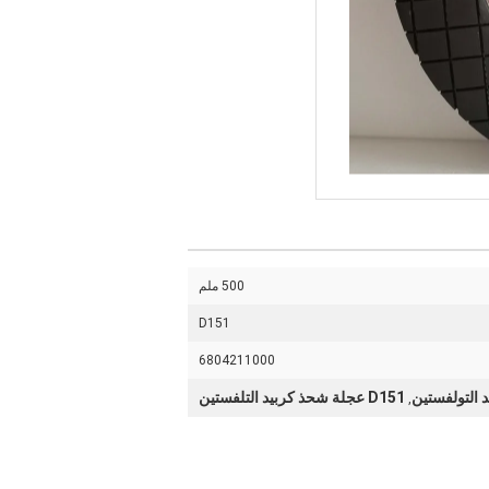
500 ملم
D151
6804211000
D151 عجلة شحذ كربيد التلفستين
,