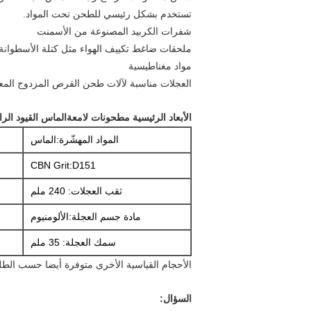
تستخدم بشكل رئيسي للطحن تحت المواد.
شفرات الكربيد المصنوعة من الأسمنت
ملحقات ضاغط تكييف الهواء مثل كتلة الأسطوانة، 
مواد مغناطيسية
العجلات مناسبة لآلات طحن القرص المزدوج المعت
الأبعاد الرئيسية
مطحونات لامعة
الماس القيود الر
المواد المهشّرة:الماس
CBN Grit:D151
ثقب العجلات: 240 ملم
مادة جسم العجلة:الألومنيوم
سمك العجلة: 35 ملم
الأحجام القياسية الأخرى متوفرة أيضا حسب الط
السؤال: