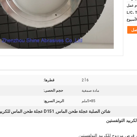
L/C، 
صل
6 أ 2
قطرها:
مادة صمغية
حجم الحصى:
85×5ملم
الرمز السريع:
شائن الصلبة عجلة طحن الماس
D151 عجلة طحن الماس للكربيد التولفستين
,
ربيد التولفستين
قرص مزدوج للكربيد التولفستين