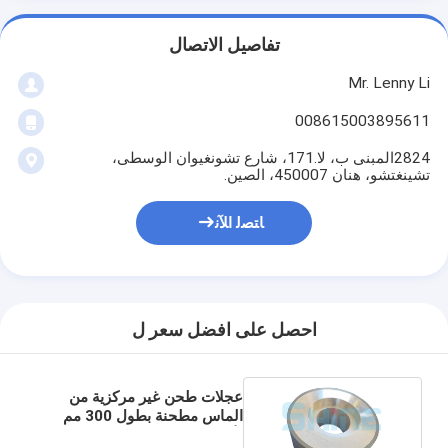
تفاصيل الاتصال
Mr. Lenny Li
008615003895611
2824المبنى ب، لا.171، شارع تشونغيوان الوسطى،
تشينغتشو، هنان 450007، الصين.
ﺎﺘﺼﻟ ﺍﻶﻧ
احصل على افضل سعر ل
عجلات طحن غير مركزية من
الماس مطحنة بطول 300 مم
لأجزاء المحامل