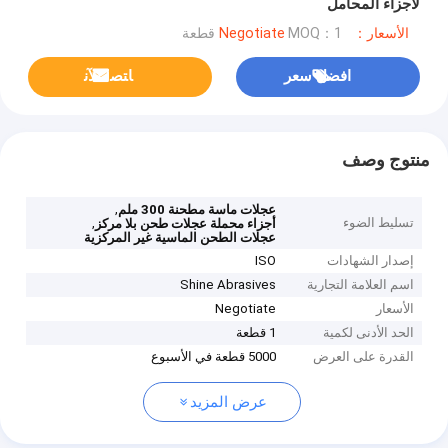
لأجزاء المحامل
الأسعار：Negotiate
MOQ：1 قطعة
افضل سعر
ﺎﺘﺼﻟ ﺍﻶﻧ
منتوج وصف
,
عجلات ماسة مطحنة 300 ملم
تسليط الضوء
,
أجزاء محملة عجلات طحن بلا مركز
عجلات الطحن الماسية غير المركزية
إصدار الشهادات
ISO
اسم العلامة التجارية
Shine Abrasives
الأسعار
Negotiate
الحد الأدنى لكمية
1 قطعة
القدرة على العرض
5000 قطعة في الأسبوع
عرض المزيد