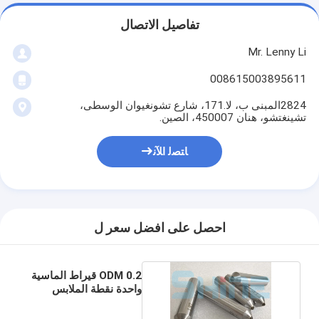
تفاصيل الاتصال
Mr. Lenny Li
008615003895611
2824المبنى ب، لا.171، شارع تشونغيوان الوسطى،
تشينغتشو، هنان 450007، الصين.
ﺎﺘﺼﻟ ﺍﻶﻧ
احصل على افضل سعر ل
ODM 0.2 قيراط الماسية
واحدة نقطة الملابس
للعجلة الطحن