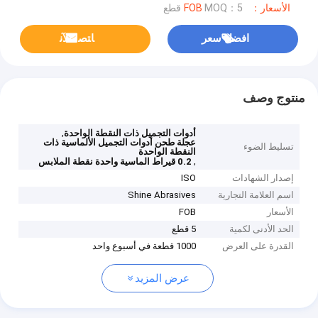
الأسعار：FOB
MOQ：5 قطع
افضل سعر
ﺎﺘﺼﻟ ﺍﻶﻧ
منتوج وصف
,
أدوات التجميل ذات النقطة الواحدة
عجلة طحن أدوات التجميل الألماسية ذات
تسليط الضوء
النقطة الواحدة
,
0.2 قيراط الماسية واحدة نقطة الملابس
إصدار الشهادات
ISO
اسم العلامة التجارية
Shine Abrasives
الأسعار
FOB
الحد الأدنى لكمية
5 قطع
القدرة على العرض
1000 قطعة في أسبوع واحد
عرض المزيد